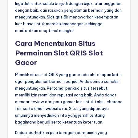
Ingatlah untuk selalu berjudi dengan bijak, atur anggaran
dengan baik, dan rasakan pengalaman bermain yang dan
menguntungkan. Slot qris 5k menawarkan kesempatan
luar biasa untuk meraih kemenangan, sehingga
manfaatkan seoptimal mungkin.
Cara Menentukan Situs
Permainan Slot QRIS Slot
Gacor
Memilih situs slot QRIS yang gacor adalah tahapan kritis
agar pengalaman bermain berjudi Anda semua semakin
menguntungkan. Pertama, periksa situs tersebut
memiliki izin resmi dan reputasi yang baik. Anda dapat
mencari review dari para gamer lain untuk tahu seberapa
fair serta aman website itu. Situs yang dipercaya
umumnya menyediakan info yang jernih tentang
bagaimana berjudi serta ketentuan ketentuan.
Kedua, perhatikan pula beragam permainan yang