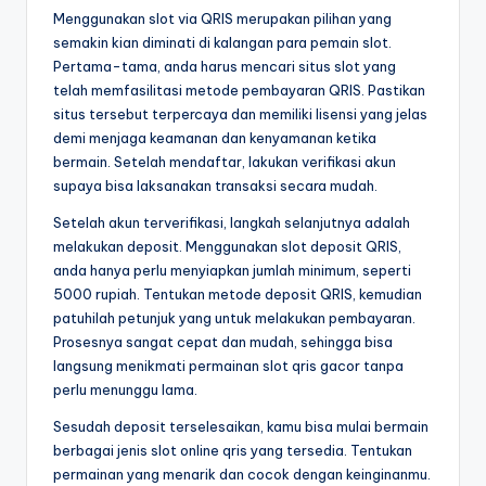
Menggunakan slot via QRIS merupakan pilihan yang
semakin kian diminati di kalangan para pemain slot.
Pertama-tama, anda harus mencari situs slot yang
telah memfasilitasi metode pembayaran QRIS. Pastikan
situs tersebut terpercaya dan memiliki lisensi yang jelas
demi menjaga keamanan dan kenyamanan ketika
bermain. Setelah mendaftar, lakukan verifikasi akun
supaya bisa laksanakan transaksi secara mudah.
Setelah akun terverifikasi, langkah selanjutnya adalah
melakukan deposit. Menggunakan slot deposit QRIS,
anda hanya perlu menyiapkan jumlah minimum, seperti
5000 rupiah. Tentukan metode deposit QRIS, kemudian
patuhilah petunjuk yang untuk melakukan pembayaran.
Prosesnya sangat cepat dan mudah, sehingga bisa
langsung menikmati permainan slot qris gacor tanpa
perlu menunggu lama.
Sesudah deposit terselesaikan, kamu bisa mulai bermain
berbagai jenis slot online qris yang tersedia. Tentukan
permainan yang menarik dan cocok dengan keinginanmu.