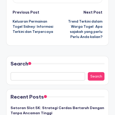
Post
Previous Post
Next Post
Keluaran Permainan
Trend Terkini dalam
navigation
Togel Sidney: Informasi
Warga Togel: Apa
Terkini dan Terpercaya
sajakah yang perlu
Perlu Anda kalian?
Search
Search
Recent Posts
Setoran Slot 5K: Strategi Cerdas Bertaruh Dengan
Tanpa Ancaman Tinggi