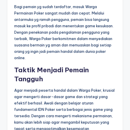
Bagi pemain yg sudah terdaftar, masuk Warga
Permainan Poker sangat mudah dan cepat. Melalui
antarmuka yg ramah pengguna, pemain bisa langsung
masuk ke profil pribadi dan menentukan game kesukaan.
Dengan penekanan pada pengalaman pengguna yang
terbaik, Warga Poker berkomitmen dalam menyediakan
suasana bermain yg aman dan memuaskan bagi setiap
orang yg ingin jadi pemain handal dalam dunia poker
online.
Taktik Menjadi Pemain
Tangguh
Agar menjadi peserta handal dalam Warga Poker, krusial
agar mengerti dasar-dasar game dan strategi yang
efektif berhasil. Awali dengan belajar aturan
fundamental IDN Poker serta berbagai jenis game yang
tersedia. Dengan cara mengerti mekanisme permainan,
kamu akan lebih siap agar mengambil keputusan yang
tepat serta mengoptimalkan kesempatan