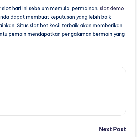
slot hari ini sebelum memulai permainan.
slot demo
Anda dapat membuat keputusan yang lebih baik
nkan. Situs slot bet kecil terbaik akan memberikan
antu pemain mendapatkan pengalaman bermain yang
Next Post