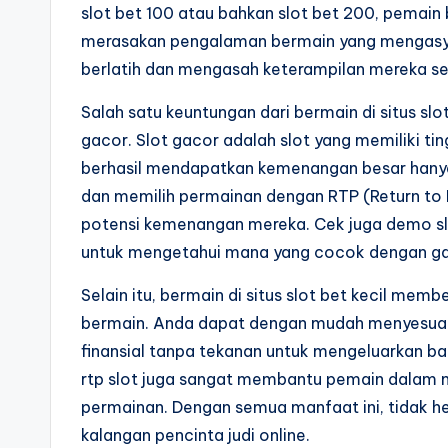
slot bet 100 atau bahkan slot bet 200, pemain
merasakan pengalaman bermain yang mengasyik
berlatih dan mengasah keterampilan mereka se
Salah satu keuntungan dari bermain di situs s
gacor. Slot gacor adalah slot yang memiliki t
berhasil mendapatkan kemenangan besar hanya 
dan memilih permainan dengan RTP (Return to 
potensi kemenangan mereka. Cek juga demo slot
untuk mengetahui mana yang cocok dengan ga
Selain itu, bermain di situs slot bet kecil mem
bermain. Anda dapat dengan mudah menyesuai
finansial tanpa tekanan untuk mengeluarkan ba
rtp slot juga sangat membantu pemain dalam 
permainan. Dengan semua manfaat ini, tidak hera
kalangan pencinta judi online.