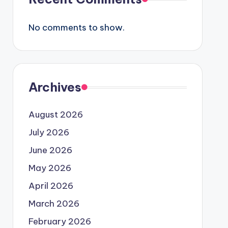
No comments to show.
Archives
August 2026
July 2026
June 2026
May 2026
April 2026
March 2026
February 2026