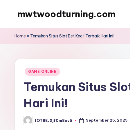
mwtwoodturning.com
Skip
to
content
Home
»
Temukan Situs Slot Bet Kecil Terbaik Hari Ini!
Posted
GAME ONLINE
in
Temukan Situs Slot
Hari Ini!
September 25, 2025
fOT8EJXjf0m8ov5
Posted
by