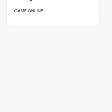
GAME ONLINE