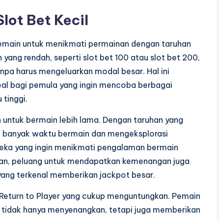
lot Bet Kecil
emain untuk menikmati permainan dengan taruhan
yang rendah, seperti slot bet 100 atau slot bet 200,
pa harus mengeluarkan modal besar. Hal ini
deal bagi pemula yang ingin mencoba berbagai
 tinggi.
n untuk bermain lebih lama. Dengan taruhan yang
ih banyak waktu bermain dan mengeksplorasi
mereka yang ingin menikmati pengalaman bermain
aran, peluang untuk mendapatkan kemenangan juga
yang terkenal memberikan jackpot besar.
au Return to Player yang cukup menguntungkan. Pemain
 tidak hanya menyenangkan, tetapi juga memberikan