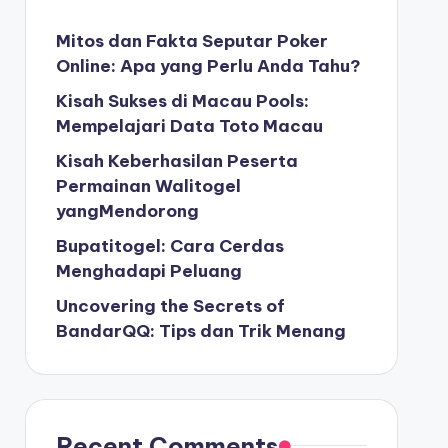
Mitos dan Fakta Seputar Poker
Online: Apa yang Perlu Anda Tahu?
Kisah Sukses di Macau Pools:
Mempelajari Data Toto Macau
Kisah Keberhasilan Peserta
Permainan Walitogel
yangMendorong
Bupatitogel: Cara Cerdas
Menghadapi Peluang
Uncovering the Secrets of
BandarQQ: Tips dan Trik Menang
Recent Comments