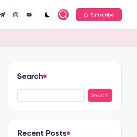
com
r.com
.me
instagram.com
youtube.com
Subscribe
Search
Search
Recent Posts