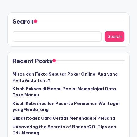
Search
Search
Recent Posts
Mitos dan Fakta Seputar Poker Online: Apa yang
Perlu Anda Tahu?
Kisah Sukses di Macau Pools: Mempelajari Data
Toto Macau
Kisah Keberhasilan Peserta Permainan Walitogel
yangMendorong
Bupatitogel: Cara Cerdas Menghadapi Peluang
Uncovering the Secrets of BandarQQ: Tips dan
Trik Menang