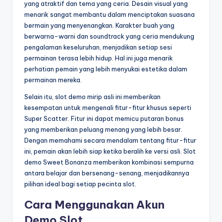
yang atraktif dan tema yang ceria. Desain visual yang
menarik sangat membantu dalam menciptakan suasana
bermain yang menyenangkan. Karakter buah yang
berwarna-warni dan soundtrack yang ceria mendukung
pengalaman keseluruhan, menjadikan setiap sesi
permainan terasa lebih hidup. Hal ini juga menarik
perhatian pemain yang lebih menyukai estetika dalam
permainan mereka.
Selain itu, slot demo mirip asli ini memberikan
kesempatan untuk mengenali fitur-fitur khusus seperti
Super Scatter. Fitur ini dapat memicu putaran bonus
yang memberikan peluang menang yang lebih besar.
Dengan memahami secara mendalam tentang fitur-fitur
ini, pemain akan lebih siap ketika beralih ke versi asli. Slot
demo Sweet Bonanza memberikan kombinasi sempurna
antara belajar dan bersenang-senang, menjadikannya
pilihan ideal bagi setiap pecinta slot.
Cara Menggunakan Akun
Demo Slot