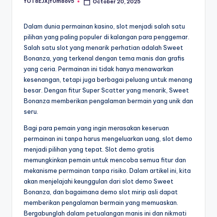
fOT8EJXjf0m8ov5
October 20, 2025
Posted
by
Dalam dunia permainan kasino, slot menjadi salah satu
pilihan yang paling populer di kalangan para penggemar.
Salah satu slot yang menarik perhatian adalah Sweet
Bonanza, yang terkenal dengan tema manis dan grafis
yang ceria. Permainan ini tidak hanya menawarkan
kesenangan, tetapi juga berbagai peluang untuk menang
besar. Dengan fitur Super Scatter yang menarik, Sweet
Bonanza memberikan pengalaman bermain yang unik dan
seru.
Bagi para pemain yang ingin merasakan keseruan
permainan ini tanpa harus mengeluarkan uang, slot demo
menjadi pilihan yang tepat. Slot demo gratis
memungkinkan pemain untuk mencoba semua fitur dan
mekanisme permainan tanpa risiko. Dalam artikel ini, kita
akan menjelajahi keunggulan dari slot demo Sweet
Bonanza, dan bagaimana demo slot mirip asli dapat
memberikan pengalaman bermain yang memuaskan.
Bergabunglah dalam petualangan manis ini dan nikmati