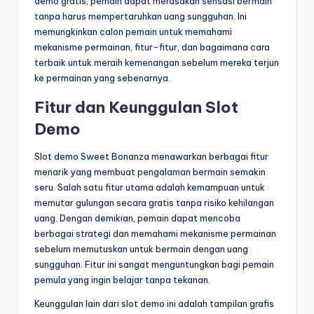
demo gratis, pemain dapat merasakan sensasi bermain
tanpa harus mempertaruhkan uang sungguhan. Ini
memungkinkan calon pemain untuk memahami
mekanisme permainan, fitur-fitur, dan bagaimana cara
terbaik untuk meraih kemenangan sebelum mereka terjun
ke permainan yang sebenarnya.
Fitur dan Keunggulan Slot
Demo
Slot demo Sweet Bonanza menawarkan berbagai fitur
menarik yang membuat pengalaman bermain semakin
seru. Salah satu fitur utama adalah kemampuan untuk
memutar gulungan secara gratis tanpa risiko kehilangan
uang. Dengan demikian, pemain dapat mencoba
berbagai strategi dan memahami mekanisme permainan
sebelum memutuskan untuk bermain dengan uang
sungguhan. Fitur ini sangat menguntungkan bagi pemain
pemula yang ingin belajar tanpa tekanan.
Keunggulan lain dari slot demo ini adalah tampilan grafis