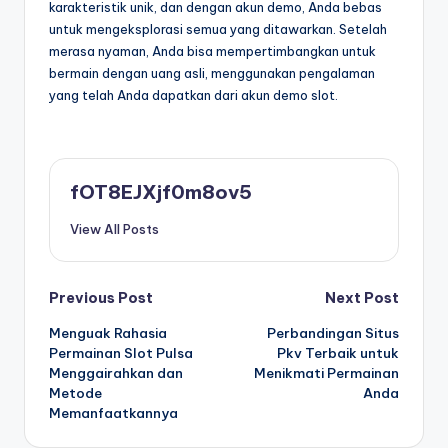
karakteristik unik, dan dengan akun demo, Anda bebas
untuk mengeksplorasi semua yang ditawarkan. Setelah
merasa nyaman, Anda bisa mempertimbangkan untuk
bermain dengan uang asli, menggunakan pengalaman
yang telah Anda dapatkan dari akun demo slot.
fOT8EJXjf0m8ov5
View All Posts
Post
Previous Post
Next Post
Menguak Rahasia
Perbandingan Situs
navigation
Permainan Slot Pulsa
Pkv Terbaik untuk
Menggairahkan dan
Menikmati Permainan
Metode
Anda
Memanfaatkannya