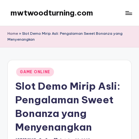
mwtwoodturning.com
Skip
to
content
Home
»
Slot Demo Mirip Asli: Pengalaman Sweet Bonanza yang
Menyenangkan
Posted
GAME ONLINE
in
Slot Demo Mirip Asli:
Pengalaman Sweet
Bonanza yang
Menyenangkan