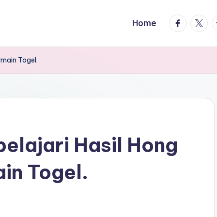
facebook.
twitte
t
Home
main Togel.
lajari Hasil Hong
in Togel.