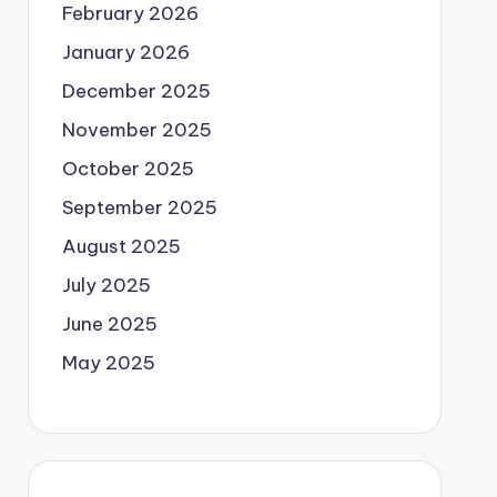
February 2026
January 2026
December 2025
November 2025
October 2025
September 2025
August 2025
July 2025
June 2025
May 2025