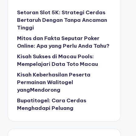
Setoran Slot 5K: Strategi Cerdas
Bertaruh Dengan Tanpa Ancaman
Tinggi
Mitos dan Fakta Seputar Poker
Online: Apa yang Perlu Anda Tahu?
Kisah Sukses di Macau Pools:
Mempelajari Data Toto Macau
Kisah Keberhasilan Peserta
Permainan Walitogel
yangMendorong
Bupatitogel: Cara Cerdas
Menghadapi Peluang