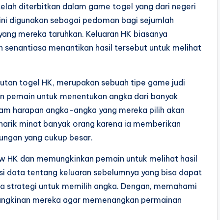
elah diterbitkan dalam game togel yang dari negeri
 ini digunakan sebagai pedoman bagi sejumlah
ang mereka taruhkan. Keluaran HK biasanya
n senantiasa menantikan hasil tersebut untuk melihat
butan togel HK, merupakan sebuah tipe game judi
an pemain untuk menentukan angka dari banyak
alam harapan angka-angka yang mereka pilih akan
enarik minat banyak orang karena ia memberikan
tungan yang cukup besar.
 draw HK dan memungkinkan pemain untuk melihat hasil
risi data tentang keluaran sebelumnya yang bisa dapat
rta strategi untuk memilih angka. Dengan, memahami
ungkinan mereka agar memenangkan permainan