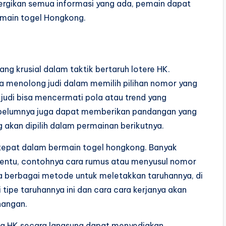
rgikan semua informasi yang ada, pemain dapat
rmain togel Hongkong.
ng krusial dalam taktik bertaruh lotere HK.
a menolong judi dalam memilih pilihan nomor yang
a, judi bisa mencermati pola atau trend yang
ebelumnya juga dapat memberikan pandangan yang
 akan dipilih dalam permainan berikutnya.
g tepat dalam bermain togel hongkong. Banyak
entu, contohnya cara rumus atau menyusul nomor
da berbagai metode untuk meletakkan taruhannya, di
tipe taruhannya ini dan cara cara kerjanya akan
angan.
ng HK secara langsung dapat menyediakan