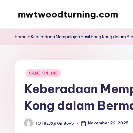
mwtwoodturning.com
Skip
to
content
Home
»
Keberadaan Mempelajari Hasil Hong Kong dalam Ber
Posted
GAME ONLINE
in
Keberadaan Mempe
Kong dalam Berma
November 22, 2025
fOT8EJXjf0m8ov5
Posted
by