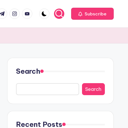
com
r.com
.me
instagram.com
youtube.com
Subscribe
Search
Search
Recent Posts