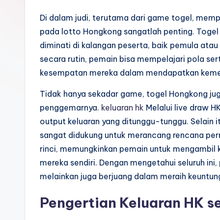
Di dalam judi, terutama dari game togel, memp
pada lotto Hongkong sangatlah penting. Togel
diminati di kalangan peserta, baik pemula ata
secara rutin, pemain bisa mempelajari pola se
kesempatan mereka dalam mendapatkan kem
Tidak hanya sekadar game, togel Hongkong ju
penggemarnya.
keluaran hk
Melalui live draw H
output keluaran yang ditunggu-tunggu. Selain i
sangat didukung untuk merancang rencana per
rinci, memungkinkan pemain untuk mengambil k
mereka sendiri. Dengan mengetahui seluruh ini,
melainkan juga berjuang dalam meraih keuntun
Pengertian Keluaran HK se