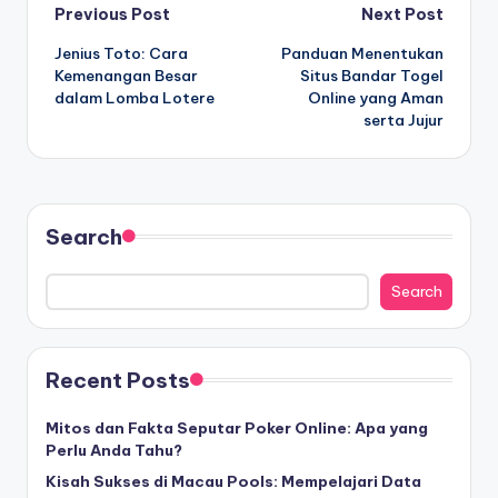
Post
Previous Post
Next Post
Jenius Toto: Cara
Panduan Menentukan
navigation
Kemenangan Besar
Situs Bandar Togel
dalam Lomba Lotere
Online yang Aman
serta Jujur
Search
Search
Recent Posts
Mitos dan Fakta Seputar Poker Online: Apa yang
Perlu Anda Tahu?
Kisah Sukses di Macau Pools: Mempelajari Data