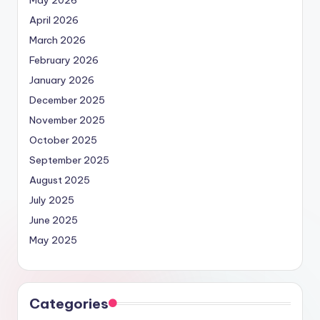
May 2026
April 2026
March 2026
February 2026
January 2026
December 2025
November 2025
October 2025
September 2025
August 2025
July 2025
June 2025
May 2025
Categories