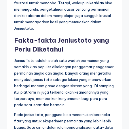
frustasi untuk mencoba. Tetapi, walaupun keahlian bisa
memengaruhi, pengetahuan dasar tentang permainan
dan kesabaran dalam mempelajari juga sungguh krusial
untuk mendapatkan hasil yang memuaskan dalam
Jeniustoto.
Fakta-fakta Jeniustoto yang
Perlu Diketahui
Jenius Toto adalah salah satu wadah permainan yang
semakin kian populer dikalangan penggemar penggemar
permainan angka dan angka. Banyak orang mengetahui
menyebut jenius toto sebagai lokasi yang menawarkan
berbagai macam game dengan sistem yang . Di samping
itu, platform ini juga terkenal akan keamanannya yang
terpercaya, memberikan kenyamanan bagi para para
pada saat saat dan bermain.
Pada jenius toto, pengguna bisa menemukan beraneka
fitur yang untuk eksperimen permainan yang lebih lebih
bagus. Satu ciri andalan ialah penganalisaan data-data