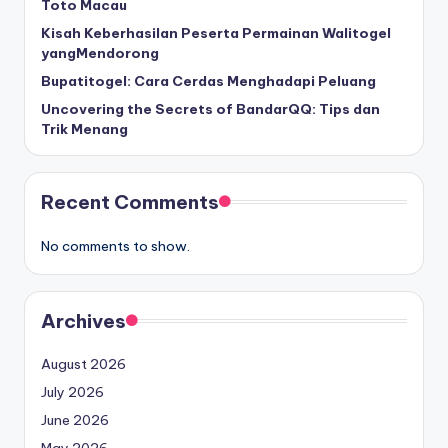
Toto Macau
Kisah Keberhasilan Peserta Permainan Walitogel
yangMendorong
Bupatitogel: Cara Cerdas Menghadapi Peluang
Uncovering the Secrets of BandarQQ: Tips dan
Trik Menang
Recent Comments
No comments to show.
Archives
August 2026
July 2026
June 2026