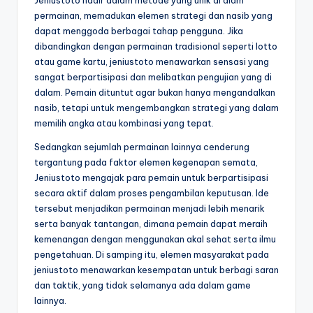
Jeniustoto hadir dalam metode yang unik di alam
permainan, memadukan elemen strategi dan nasib yang
dapat menggoda berbagai tahap pengguna. Jika
dibandingkan dengan permainan tradisional seperti lotto
atau game kartu, jeniustoto menawarkan sensasi yang
sangat berpartisipasi dan melibatkan pengujian yang di
dalam. Pemain dituntut agar bukan hanya mengandalkan
nasib, tetapi untuk mengembangkan strategi yang dalam
memilih angka atau kombinasi yang tepat.
Sedangkan sejumlah permainan lainnya cenderung
tergantung pada faktor elemen kegenapan semata,
Jeniustoto mengajak para pemain untuk berpartisipasi
secara aktif dalam proses pengambilan keputusan. Ide
tersebut menjadikan permainan menjadi lebih menarik
serta banyak tantangan, dimana pemain dapat meraih
kemenangan dengan menggunakan akal sehat serta ilmu
pengetahuan. Di samping itu, elemen masyarakat pada
jeniustoto menawarkan kesempatan untuk berbagi saran
dan taktik, yang tidak selamanya ada dalam game
lainnya.