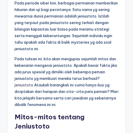
Pada periode siber kini, berbagai permainan memberikan
hiburan dan uji bagi pecintanya. Satu nama yg sering
mewarnai dunia permainan adalah jeniustoto. Istilah
yang terpaut pada jeniustoto sering terkait dengan
bilangan kapasitas luar biasa pada meramu strategi
serta menggali keberuntungan. Sejumlah individu ingin
tahu apakah ada fakta di balik mysteries yg ada soal
jeniustoto ini.
Pada tulisan ini, kita akan mengupas sejumlah mitos dan
kebenaran mengenai jeniustoto. Apakah benar fakta jika
ada jurus spesial yg dimiliki oleh beberapa pemain
jeniustoto yg membuat mereka terus berhasil?
jeniustoto
Ataukah barangkali ini cuma hanya ilusi yg
diciptakan dari harapan dan cita-cita para pemain? Mari
kita jelajahi bersama serta cari jawaban yg sebenarnya
dibalik fenomena ini ini.
Mitos-mitos tentang
Jeniustoto