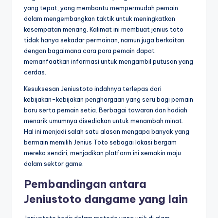
yang tepat, yang membantu mempermudah pemain
dalam mengembangkan taktik untuk meningkatkan
kesempatan menang. Kalimat ini membuat jenius toto
tidak hanya sekadar permainan, namun juga berkaitan
dengan bagaimana cara para pemain dapat
memanfaatkan informasi untuk mengambil putusan yang
cerdas.
Kesuksesan Jeniustoto indahnya terlepas dari
kebijakan-kebijakan penghargaan yang seru bagi pemain
baru serta pemain setia. Berbagai tawaran dan hadiah
menarik umumnya disediakan untuk menambah minat.
Hal ini menjadi salah satu alasan mengapa banyak yang
bermain memilih Jenius Toto sebagai lokasi bergam
mereka sendiri, menjadikan platform ini semakin maju
dalam sektor game.
Pembandingan antara
Jeniustoto dangame yang lain