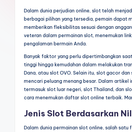
Dalam dunia perjudian online, slot telah menja
berbagai pilihan yang tersedia, pemain dapat me
memberikan fleksibilitas sesuai dengan anggar
veteran dalam permainan slot, menemukan link
pengalaman bermain Anda.
Banyak faktor yang perlu dipertimbangkan saat m
tinggi hingga kemudahan dalam melakukan tran
Dana, atau slot OVO. Selain itu, slot gacor da
mencari peluang menang besar. Dalam artikel i
termasuk slot luar negeri, slot Thailand, dan 
cara menemukan daftar slot online terbaik. Mari
Jenis Slot Berdasarkan Ni
Dalam dunia permainan slot online, salah satu