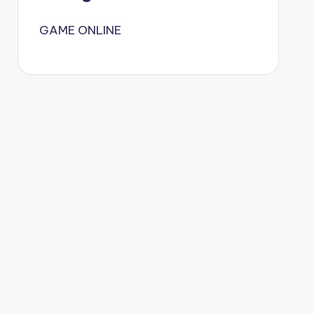
GAME ONLINE