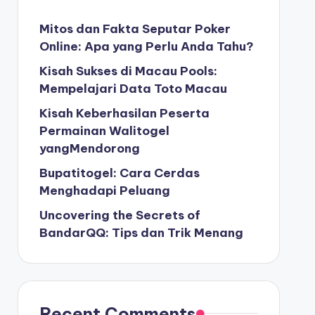
Mitos dan Fakta Seputar Poker
Online: Apa yang Perlu Anda Tahu?
Kisah Sukses di Macau Pools:
Mempelajari Data Toto Macau
Kisah Keberhasilan Peserta
Permainan Walitogel
yangMendorong
Bupatitogel: Cara Cerdas
Menghadapi Peluang
Uncovering the Secrets of
BandarQQ: Tips dan Trik Menang
Recent Comments