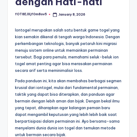
dengan Hati-hati
fOT8EJXjf0m8ov5
January 8, 2026
Posted
by
Iontogel merupakan salah satu bentuk game togel yang
kian semakin dikenal di tengah warga Indonesia. Dengan
perkembangan teknologis, banyak petaruh kini migrasi
menuju sistem online untuk memainkan permainan
tersebut. Bagi para pemula, memahami seluk-beluk ion
togel amat penting agar bisa merasakan permainan
secara arif serta meminimalisir loss.
Pada panduan ini, kita akan membahas berbagai segmen
krusial dari iontogel, mulai dari fundamental permainan,
taktik yang dapat bisa diterapkan, dan panduan agar
bermain dengan lebih aman dan bijak. Dengan bekal ilmu
yang tepat, diharapkan agar kalangan pemain baru
dapat mengambil keputusan yang lebih lebih baik saat
berpartisipasi dalam permainan ini. Ayo bersama-sama
menyelami dunia dunia ion togel dan temukan metode
untuk bermain secara bijak.