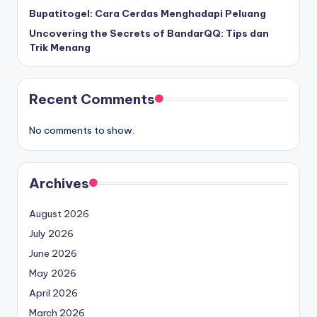
Bupatitogel: Cara Cerdas Menghadapi Peluang
Uncovering the Secrets of BandarQQ: Tips dan
Trik Menang
Recent Comments
No comments to show.
Archives
August 2026
July 2026
June 2026
May 2026
April 2026
March 2026