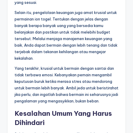
yang sesuai.
Selain itu, pengelolaan keuangan juga amat krusial untuk
permainan ion togel. Tentukan dengan jelas dengan
banyak berapa banyak uang yang bersedia kamu
belanjakan dan pastikan untuk tidak melebihi budget
tersebut. Melalui menjaga manajemen keuangan yang
baik, Anda dapat bermain dengan lebih tenang dan tidak
terjebak dalam tekanan kehilangan atau mengejar
kekalahan.
Yang terakhir, krusial untuk bermain dengan santai dan
tidak terbawa emosi. Kebanyakan pemain mengambil
keputusan buruk ketika merasa stres atau mendorong
untuk bermain lebih banyak. Ambil jeda untuk beristirahat
jika perlu, dan ingatlah bahwa bermain ini seharusnya jadi
pengalaman yang mengasyikkan, bukan beban.
Kesalahan Umum Yang Harus
Dihindari