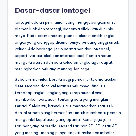
Dasar-dasar Iontogel
Iontogel adalah permainan yang menggabungkan unsur
elemen luck dan strategi, biasanya dilakukan di dunia
maya. Pada permainan ini, pemain akan memilih angka-
angka yang dianggap dikenal punya peluang tinggi untuk
keluar. Ada berbagai jenis permainan dari ion togel,
seperti variasi lokal dan internasional. Pemain harus
mengerti aturan dan pola keluaran angka agar dapat
meningkatkan peluang menang.
ion togel
Sebelum memulai, berarti bagi pemain untuk melakukan
riset tentang data keluaran sebelumnya. Analisis
terhadap angka-angka yang kerap muncul bisa
memberikan wawasan tentang pola yang mungkin
terjadi. Selain itu, banyak situs menawarkan statistik
dan informasi yang bermanfaat untuk membantu pemain
mengambil keputusan yang optimal. Kenali juga jenis
taruhan yang tersedia, seperti taruhan 2D, 3D, atau 4D,
yang masing-masing punya tingkat risiko dan imbalan