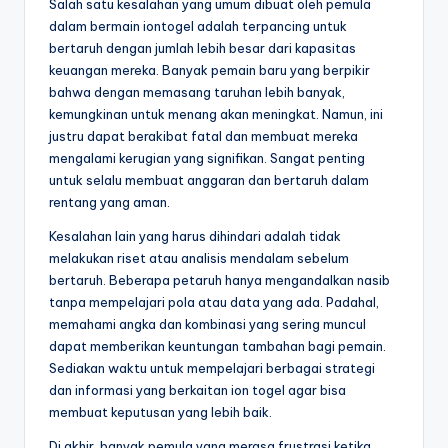
Salah satu kesalahan yang umum dibuat oleh pemula
dalam bermain iontogel adalah terpancing untuk
bertaruh dengan jumlah lebih besar dari kapasitas
keuangan mereka. Banyak pemain baru yang berpikir
bahwa dengan memasang taruhan lebih banyak,
kemungkinan untuk menang akan meningkat. Namun, ini
justru dapat berakibat fatal dan membuat mereka
mengalami kerugian yang signifikan. Sangat penting
untuk selalu membuat anggaran dan bertaruh dalam
rentang yang aman.
Kesalahan lain yang harus dihindari adalah tidak
melakukan riset atau analisis mendalam sebelum
bertaruh. Beberapa petaruh hanya mengandalkan nasib
tanpa mempelajari pola atau data yang ada. Padahal,
memahami angka dan kombinasi yang sering muncul
dapat memberikan keuntungan tambahan bagi pemain.
Sediakan waktu untuk mempelajari berbagai strategi
dan informasi yang berkaitan ion togel agar bisa
membuat keputusan yang lebih baik.
Di akhir, banyak pemula yang merasa frustrasi ketika