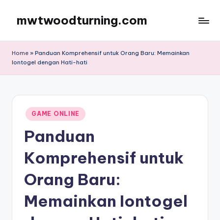
mwtwoodturning.com
Skip
to
content
Home
»
Panduan Komprehensif untuk Orang Baru: Memainkan
Iontogel dengan Hati-hati
Posted
GAME ONLINE
in
Panduan
Komprehensif untuk
Orang Baru:
Memainkan Iontogel