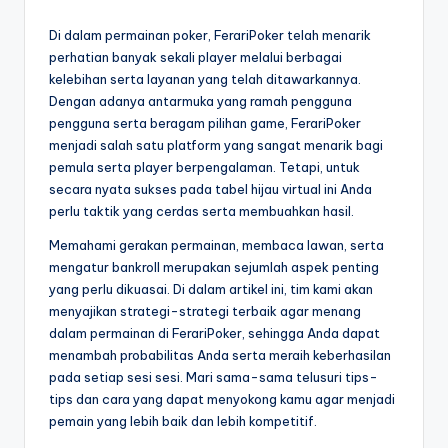
by
Di dalam permainan poker, FerariPoker telah menarik
perhatian banyak sekali player melalui berbagai
kelebihan serta layanan yang telah ditawarkannya.
Dengan adanya antarmuka yang ramah pengguna
pengguna serta beragam pilihan game, FerariPoker
menjadi salah satu platform yang sangat menarik bagi
pemula serta player berpengalaman. Tetapi, untuk
secara nyata sukses pada tabel hijau virtual ini Anda
perlu taktik yang cerdas serta membuahkan hasil.
Memahami gerakan permainan, membaca lawan, serta
mengatur bankroll merupakan sejumlah aspek penting
yang perlu dikuasai. Di dalam artikel ini, tim kami akan
menyajikan strategi-strategi terbaik agar menang
dalam permainan di FerariPoker, sehingga Anda dapat
menambah probabilitas Anda serta meraih keberhasilan
pada setiap sesi sesi. Mari sama-sama telusuri tips-
tips dan cara yang dapat menyokong kamu agar menjadi
pemain yang lebih baik dan lebih kompetitif.