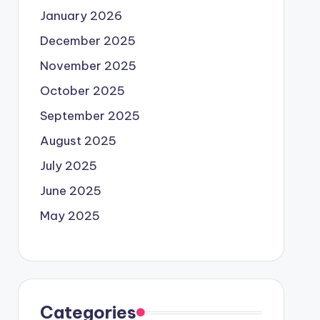
January 2026
December 2025
November 2025
October 2025
September 2025
August 2025
July 2025
June 2025
May 2025
Categories