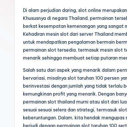
Di alam perjudian daring, slot online merupakan
Khususnya di negara Thailand, permainan ters
berkat kesempatan kemenangan yang sangat me
Kehadiran mesin slot dari server Thailand me
untuk mendapatkan pengalaman bermain bermain
permainan slot tersedia, termasuk mesin slot t
menarik sehingga membuat setiap putaran menj
Salah satu dari aspek yang menarik dalam perm
bervariasi, misalnya slot taruhan 100 persen 
berinvestasi dengan jumlah yang tidak terlalu
kemungkinan profit yang menarik. Dengan banya
permainan slot thailand murni atau slot dari l
sesuai sesuai selera dan strategi, termasuk 
keberuntungan. Dalam, kita hendak mengupas 
berjudi dengan permainan slot taruhan 100 sert