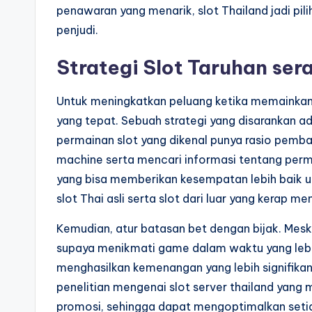
penawaran yang menarik, slot Thailand jadi pi
penjudi.
Strategi Slot Taruhan ser
Untuk meningkatkan peluang ketika memainkan s
yang tepat. Sebuah strategi yang disarankan a
permainan slot yang dikenal punya rasio pemba
machine serta mencari informasi tentang per
yang bisa memberikan kesempatan lebih baik u
slot Thai asli serta slot dari luar yang kerap 
Kemudian, atur batasan bet dengan bijak. Mesk
supaya menikmati game dalam waktu yang lebi
menghasilkan kemenangan yang lebih signifikan
penelitian mengenai slot server thailand yan
promosi, sehingga dapat mengoptimalkan setiap