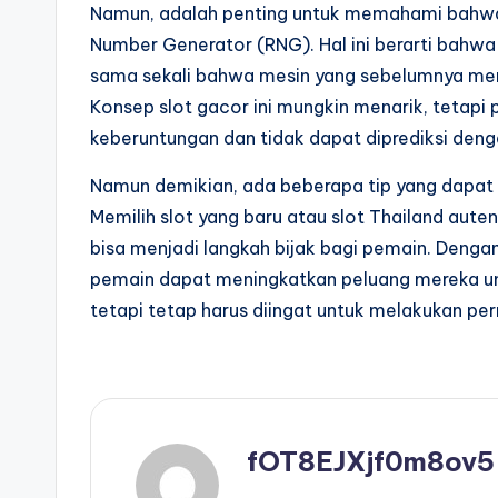
Namun, adalah penting untuk memahami bahwa
Number Generator (RNG). Hal ini berarti bahwa
sama sekali bahwa mesin yang sebelumnya mem
Konsep slot gacor ini mungkin menarik, tetapi 
keberuntungan dan tidak dapat diprediksi deng
Namun demikian, ada beberapa tip yang dapa
Memilih slot yang baru atau slot Thailand aute
bisa menjadi langkah bijak bagi pemain. Denga
pemain dapat meningkatkan peluang mereka un
tetapi tetap harus diingat untuk melakukan p
fOT8EJXjf0m8ov5