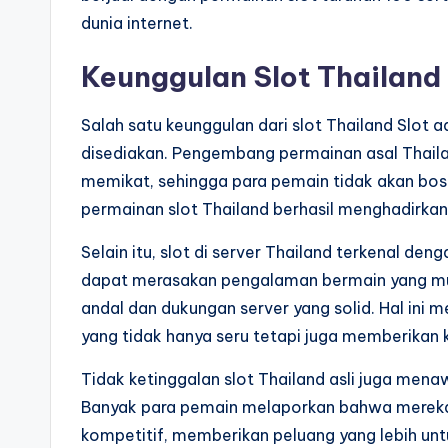
dunia internet.
Keunggulan Slot Thailand 
Salah satu keunggulan dari slot Thailand Slot
disediakan. Pengembang permainan asal Thaila
memikat, sehingga para pemain tidak akan bos
permainan slot Thailand berhasil menghadirka
Selain itu, slot di server Thailand terkenal deng
dapat merasakan pengalaman bermain yang mul
andal dan dukungan server yang solid. Hal ini
yang tidak hanya seru tetapi juga memberikan
Tidak ketinggalan slot Thailand asli juga men
Banyak para pemain melaporkan bahwa mereka 
kompetitif, memberikan peluang yang lebih un