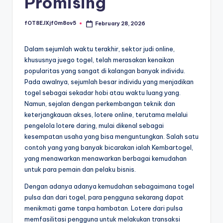
Promising
fOT8EJXjf0m8ov5
February 28, 2026
Posted
by
Dalam sejumlah waktu terakhir, sektor judi online,
khususnya juego togel, telah merasakan kenaikan
popularitas yang sangat di kalangan banyak individu.
Pada awalnya, sejumlah besar individu yang menjadikan
togel sebagai sekadar hobi atau waktu luang yang.
Namun, sejalan dengan perkembangan teknik dan
keterjangkauan akses, lotere online, terutama melalui
pengelola lotere daring, mulai dikenal sebagai
kesempatan usaha yang bisa menguntungkan. Salah satu
contoh yang yang banyak bicarakan ialah Kembartogel,
yang menawarkan menawarkan berbagai kemudahan
untuk para pemain dan pelaku bisnis.
Dengan adanya adanya kemudahan sebagaimana togel
pulsa dan dari togel, para pengguna sekarang dapat
menikmati game tanpa hambatan. Lotere dari pulsa
memfasilitasi pengguna untuk melakukan transaksi