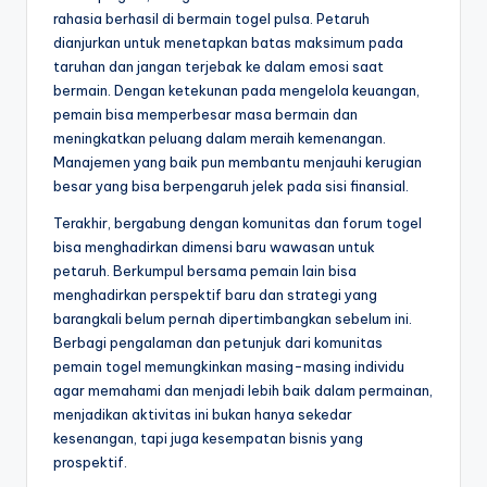
rahasia berhasil di bermain togel pulsa. Petaruh
dianjurkan untuk menetapkan batas maksimum pada
taruhan dan jangan terjebak ke dalam emosi saat
bermain. Dengan ketekunan pada mengelola keuangan,
pemain bisa memperbesar masa bermain dan
meningkatkan peluang dalam meraih kemenangan.
Manajemen yang baik pun membantu menjauhi kerugian
besar yang bisa berpengaruh jelek pada sisi finansial.
Terakhir, bergabung dengan komunitas dan forum togel
bisa menghadirkan dimensi baru wawasan untuk
petaruh. Berkumpul bersama pemain lain bisa
menghadirkan perspektif baru dan strategi yang
barangkali belum pernah dipertimbangkan sebelum ini.
Berbagi pengalaman dan petunjuk dari komunitas
pemain togel memungkinkan masing-masing individu
agar memahami dan menjadi lebih baik dalam permainan,
menjadikan aktivitas ini bukan hanya sekedar
kesenangan, tapi juga kesempatan bisnis yang
prospektif.