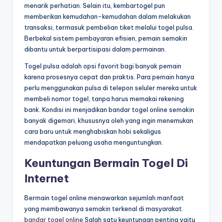
menarik perhatian. Selain itu, kembartogel pun
memberikan kemudahan-kemudahan dalam melakukan
transaksi, termasuk pembelian tiket melalui togel pulsa.
Berbekal sistem pembayaran efisien, pemain semakin
dibantu untuk berpartisipasi dalam permainan.
Togel pulsa adalah opsi favorit bagi banyak pemain
karena prosesnya cepat dan praktis. Para pemain hanya
perlu menggunakan pulsa di telepon seluler mereka untuk
membeli nomor togel, tanpa harus memakai rekening
bank. Kondisi ini menjadikan bandar togel online semakin
banyak digemari, khususnya oleh yang ingin menemukan
cara baru untuk menghabiskan hobi sekaligus
mendapatkan peluang usaha menguntungkan.
Keuntungan Bermain Togel Di
Internet
Bermain togel online menawarkan sejumlah manfaat
yang membawanya semakin terkenal di masyarakat.
bandar togel online
Salah satu keuntungan penting yaitu