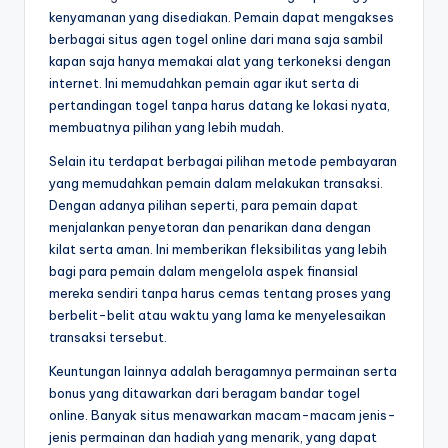
kenyamanan yang disediakan. Pemain dapat mengakses
berbagai situs agen togel online dari mana saja sambil
kapan saja hanya memakai alat yang terkoneksi dengan
internet. Ini memudahkan pemain agar ikut serta di
pertandingan togel tanpa harus datang ke lokasi nyata,
membuatnya pilihan yang lebih mudah.
Selain itu terdapat berbagai pilihan metode pembayaran
yang memudahkan pemain dalam melakukan transaksi.
Dengan adanya pilihan seperti, para pemain dapat
menjalankan penyetoran dan penarikan dana dengan
kilat serta aman. Ini memberikan fleksibilitas yang lebih
bagi para pemain dalam mengelola aspek finansial
mereka sendiri tanpa harus cemas tentang proses yang
berbelit-belit atau waktu yang lama ke menyelesaikan
transaksi tersebut.
Keuntungan lainnya adalah beragamnya permainan serta
bonus yang ditawarkan dari beragam bandar togel
online. Banyak situs menawarkan macam-macam jenis-
jenis permainan dan hadiah yang menarik, yang dapat