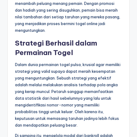
menambah peluang menang pemain. Dengan promosi
dan hadiah yang sering disuguhkan, pemain bisa meraih
nilai tambahan dari setiap taruhan yang mereka pasang,
yang menjadikan proses bermini togel online jadi
menguntungkan.
Strategi Berhasil dalam
Permainan Togel
Dalam dunia permainan togel pulsa, krusial agar memiliki
strategi yang valid supaya dapat meraih kesempatan
yang menguntungkan. Sebuah strategi yang efektif
adalah melalui melakukan analisis terhadap pola angka
yang kerap muncul. Petaruh sanggup memanfaatkan
data statistik dari hasil sebelumnya yang lalu untuk
mengidentifikasi nomor-nomor yang memiliki
probabilitas tinggi untuk keluar. Oleh karena itu,
keputusan untuk memasang taruhan jadinya lebih fokus
dan mendapatkan peluang besar.
Di samping itu, mengelola modal dari bankroll adalah