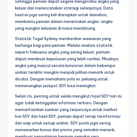
sehingga pemain dapat segera mengetahui angka yang
keluar dan merencanakan strategi selanjutnya. Data
hasil ini juga sering kali diarsipkan untuk dianalisis,
membantu pemain dalam menentukan angka-angka
yang mungkin keluaran di masa mendatang.
Statistik Togel Sydney memberikan wawasan yang
berharga bagi para pemain. Melalui analisis statistik,
seperti frekuensi angka yang sering keluar, pemain
dapat membuat keputusan yang lebih cerdas. Misalnya,
angka yang muncul secara konsisten dalam beberapa
undian terakhir mungkin menjadi pilihan menarik untuk
dicoba. Dengan memahami pola ini, peluang untuk
memenangkan jackpot SDY bisa meningkat.
Selain itu, penting untuk selalu mengikuti hasil SDY hari ini
agar tidak ketinggalan informasi terbaru. Dengan
memanfaatkan sumber yang terpercaya untuk melihat
live SDY dan hasil SDY, pemain dapat tetap terinformasi
dan siap untuk setiap undian. SDY pools juga sering
menawarkan bonus dan promo yang semakin menarik,
membuat pengalaman bermain semakin seru.