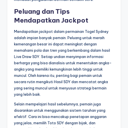
Peluang dan Tips
Mendapatkan Jackpot
Mendapatkan jackpot dalam permainan Togel Sydney
adalah impian banyak pemain. Peluang untuk meraih
kemenangan besar ini dapat meningkat dengan
memahami pola dan tren yang berkembang dalam hasil
Live Draw SDY. Setiap undian menyimpan informasi
berharga yang bisa dianalisis untuk menentukan angka-
angka yang memiliki kemungkinan lebih tinggi untuk
muncul. Oleh karena itu, penting bagi pemain untuk
secara rutin mengikuti Hasil SDY dan mencatat angka
yang sering muncul untuk menyusun strategi bermain
yang lebih baik.
Selain mempelajari hasil sebelumnya, pemain juga
disarankan untuk menggunakan sistem taruhan yang
efektif. Cara ini bisa mencakup penetapan anggaran
yang jelas, memilih Toto SDY dengan bijak, dan