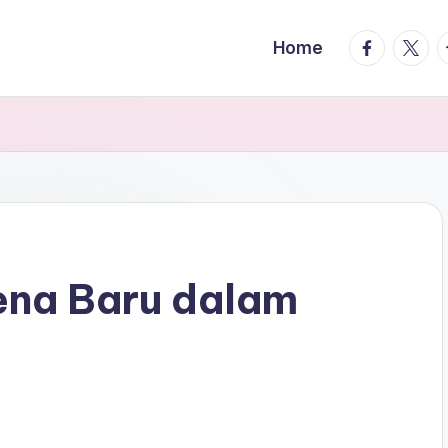
facebook.
twitte
t
Home
na Baru dalam