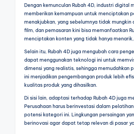
Dengan kemunculan Rubah 4D, industri digital m
memberikan kemampuan untuk menciptakan pe
menakjubkan, yang sebelumnya tidak mungkin 
film, dan pemasaran kini bisa memanfaatkan R
menciptakan konten yang tidak hanya menarik, t
Selain itu, Rubah 4D juga mengubah cara pen
dapat menggunakan teknologi ini untuk memvis
dimensi yang realistis, sehingga memudahkan p
ini menjadikan pengembangan produk lebih efis
kualitas produk yang dihasilkan.
Di sisi lain, adaptasi terhadap Rubah 4D juga m
Perusahaan harus berinvestasi dalam pelatih
potensi kategori ini. Lingkungan persaingan y
berinovasi agar dapat tetap relevan di pasar y