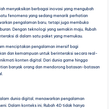
telah menyaksikan berbagai inovasi yang mengubah
h satu fenomena yang sedang menarik perhatian
awarkan pengalaman baru, tetapi juga membuka
hiburan. Dengan teknologi yang semakin maju, Rubah
nteraksi di dalam satu paket yang memukau.
lam menciptakan pengalaman imersif bagi
an dan kemampuan untuk berinteraksi secara real-
ikmati konten digital. Dari dunia game hingga
erhatian banyak orang dan mendorong batasan-batasan
l.
alam dunia digital, menawarkan pengalaman
eni. Dalam konteks ini, Rubah 4D tidak hanya