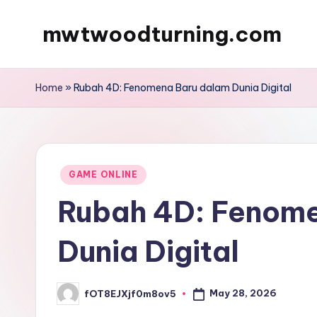
mwtwoodturning.com
Skip
to
content
Home
»
Rubah 4D: Fenomena Baru dalam Dunia Digital
Posted
GAME ONLINE
in
Rubah 4D: Fenome
Dunia Digital
May 28, 2026
fOT8EJXjf0m8ov5
Posted
by