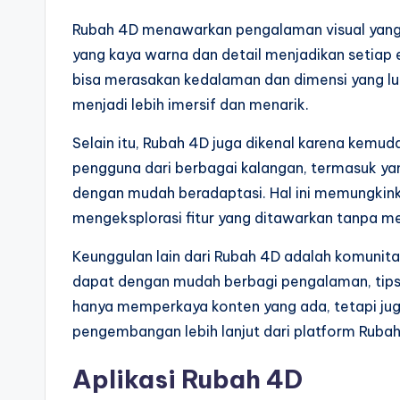
Rubah 4D menawarkan pengalaman visual yang m
yang kaya warna dan detail menjadikan setiap e
bisa merasakan kedalaman dan dimensi yang lu
menjadi lebih imersif dan menarik.
Selain itu, Rubah 4D juga dikenal karena kemud
pengguna dari berbagai kalangan, termasuk yang
dengan mudah beradaptasi. Hal ini memungkink
mengeksplorasi fitur yang ditawarkan tanpa me
Keunggulan lain dari Rubah 4D adalah komunita
dapat dengan mudah berbagi pengalaman, tips, 
hanya memperkaya konten yang ada, tetapi ju
pengembangan lebih lanjut dari platform Ruba
Aplikasi Rubah 4D