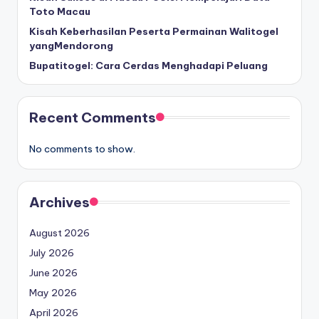
Toto Macau
Kisah Keberhasilan Peserta Permainan Walitogel
yangMendorong
Bupatitogel: Cara Cerdas Menghadapi Peluang
Recent Comments
No comments to show.
Archives
August 2026
July 2026
June 2026
May 2026
April 2026