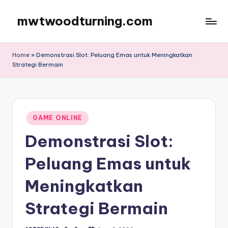
mwtwoodturning.com
Skip
to
content
Home
»
Demonstrasi Slot: Peluang Emas untuk Meningkatkan
Strategi Bermain
Posted
GAME ONLINE
in
Demonstrasi Slot:
Peluang Emas untuk
Meningkatkan
Strategi Bermain