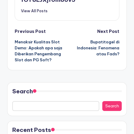
View All Posts
Post
Previous Post
Next Post
Menaksir Kualitas Slot
Bupatitogel di
navigation
Demo: Apakah apa saja
Indonesia: Fenomena
Diberikan Pengembang
atau Fads?
Slot dan PG Soft?
Search
Search
Recent Posts