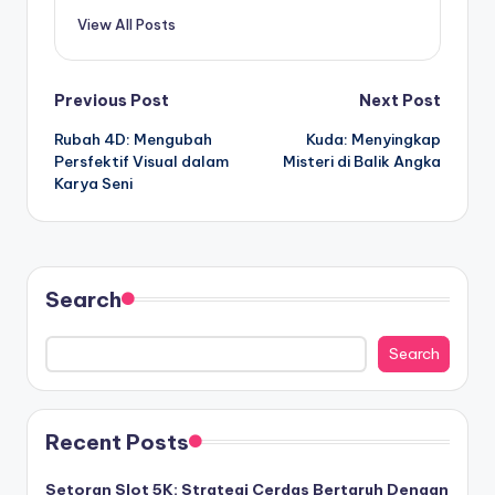
View All Posts
Post
Previous Post
Next Post
Rubah 4D: Mengubah
Kuda: Menyingkap
navigation
Persfektif Visual dalam
Misteri di Balik Angka
Karya Seni
Search
Search
Recent Posts
Setoran Slot 5K: Strategi Cerdas Bertaruh Dengan