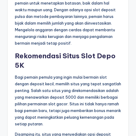
pemain untuk menetapkan batasan, baik dalam hal
waktu maupun uang. Dengan adanya opsi slot deposit
pulsa dan metode pembayaran lainnya, pemain harus
bijak dalam memilih jumlah yang akan diinvestasikan.
Mengelola anggaran dengan cerdas dapat membantu
mengurangi risiko kerugian dan menjaga pengalaman
bermain menjadi tetap positif.
Rekomendasi Situs Slot Depo
5K
Bagi pemain pemula yang ingin mulai bermain slot
dengan deposit kecil, memilih situs yang tepat sangatlah
penting. Salah satu situs yang direkomendasikan adalah
yang menawarkan deposit 5000 dan memiliki berbagai
pilihan permainan slot gacor. Situs ini tidak hanya ramah
bagi pemain baru, tetapi juga memberikan bonus menarik
yang dapat meningkatkan peluang kemenangan pada
setiap putaran.
Disamping itu, situs yang menyediakan opsi deposit