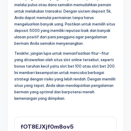
melalui pulsa atau dana semakin memudahkan pemain
untuk melakukan transaksi. Dengan sistem deposit 5k,
Anda dapat memulai permainan tanpa harus
mengeluarkan banyak uang. Pastikan untuk memilih situs
deposit 5000 yang memiliki reputasi baik dan banyak
ulasan positif dari para pengguna agar pengalaman
bermain Anda semakin menyenangkan.
Terakhir, jangan lupa untuk memanfaatkan fitur-fitur
yang ditawarkan oleh situs slot online tersebut, seperti
bonus taruhan kecil yaitu slot bet 100 atau slot bet 200.
Ini memberi kesempatan untuk mencoba berbagai
strategi dengan risiko yang lebih rendah. Dengan memilih
situs yang tepat, Anda akan mendapatkan pengalaman
bermain yang optimal dan berpotensi meraih
kemenangan yang diimpikan.
fOT8EJXjf0m8ov5