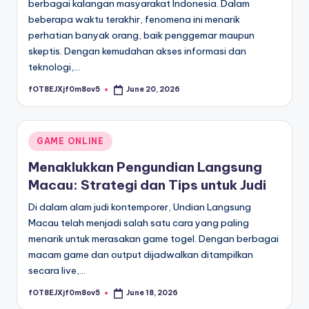
berbagai kalangan masyarakat Indonesia. Dalam
beberapa waktu terakhir, fenomena ini menarik
perhatian banyak orang, baik penggemar maupun
skeptis. Dengan kemudahan akses informasi dan
teknologi,…
fOT8EJXjf0m8ov5
June 20, 2026
Posted
by
Posted
GAME ONLINE
in
Menaklukkan Pengundian Langsung
Macau: Strategi dan Tips untuk Judi
Di dalam alam judi kontemporer, Undian Langsung
Macau telah menjadi salah satu cara yang paling
menarik untuk merasakan game togel. Dengan berbagai
macam game dan output dijadwalkan ditampilkan
secara live,…
fOT8EJXjf0m8ov5
June 18, 2026
Posted
by