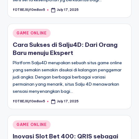
fOT8EJXjf0m8ov5
July 17, 2025
Posted
by
Posted
GAME ONLINE
in
Cara Sukses di Salju4D: Dari Orang
Baru menuju Ekspert
Platform Salju4D merupakan sebuah situs game online
yang semakin semakin disukai di kalangan penggemar
judi angka. Dengan berbagai berbagai variasi
permainan yang menarik, situs Salju 4D menawarkan
sensasi menyenangkan bagi…
fOT8EJXjf0m8ov5
July 17, 2025
Posted
by
Posted
GAME ONLINE
in
Inovasi Slot Bet 400: QRIS sebagai