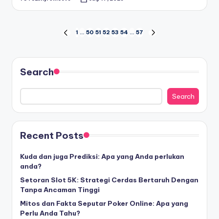
Posted
by
Posts
1
…
50
51
52
53
54
…
57
PREVIOUS
NEXT
PAGE
PAGE
pagination
Search
Search
Recent Posts
Kuda dan juga Prediksi: Apa yang Anda perlukan
anda?
Setoran Slot 5K: Strategi Cerdas Bertaruh Dengan
Tanpa Ancaman Tinggi
Mitos dan Fakta Seputar Poker Online: Apa yang
Perlu Anda Tahu?