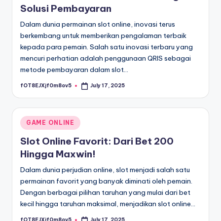
Solusi Pembayaran
Dalam dunia permainan slot online, inovasi terus
berkembang untuk memberikan pengalaman terbaik
kepada para pemain. Salah satu inovasi terbaru yang
mencuri perhatian adalah penggunaan QRIS sebagai
metode pembayaran dalam slot…
fOT8EJXjf0m8ov5
July 17, 2025
Posted
by
Posted
GAME ONLINE
in
Slot Online Favorit: Dari Bet 200
Hingga Maxwin!
Dalam dunia perjudian online, slot menjadi salah satu
permainan favorit yang banyak diminati oleh pemain.
Dengan berbagai pilihan taruhan yang mulai dari bet
kecil hingga taruhan maksimal, menjadikan slot online…
fOT8EJXjf0m8ov5
July 17, 2025