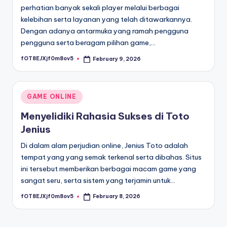
perhatian banyak sekali player melalui berbagai
kelebihan serta layanan yang telah ditawarkannya.
Dengan adanya antarmuka yang ramah pengguna
pengguna serta beragam pilihan game,…
fOT8EJXjf0m8ov5
February 9, 2026
Posted
by
Posted
GAME ONLINE
in
Menyelidiki Rahasia Sukses di Toto
Jenius
Di dalam alam perjudian online, Jenius Toto adalah
tempat yang yang semak terkenal serta dibahas. Situs
ini tersebut memberikan berbagai macam game yang
sangat seru, serta sistem yang terjamin untuk…
fOT8EJXjf0m8ov5
February 8, 2026
Posted
by