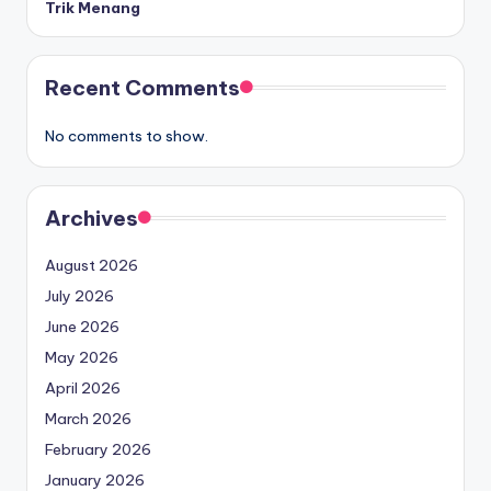
Trik Menang
Recent Comments
No comments to show.
Archives
August 2026
July 2026
June 2026
May 2026
April 2026
March 2026
February 2026
January 2026