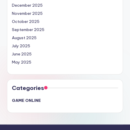
December 2025
November 2025
October 2025
September 2025
August 2025
July 2025
June 2025
May 2025
Categories
GAME ONLINE