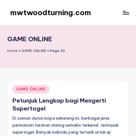
mwtwoodturning.com
Skip
to
content
GAME ONLINE
Home
»
GAME ONLINE
»
Page 20
Posted
GAME ONLINE
in
Petunjuk Lengkap bagi Mengerti
Supertogel
Di zaman dunia maya sekarang ini, berbagai jenis
permainan taruhan daring semakin terkenal, termasuk
supertogel. Banyak individu yang tertarik untuk uji